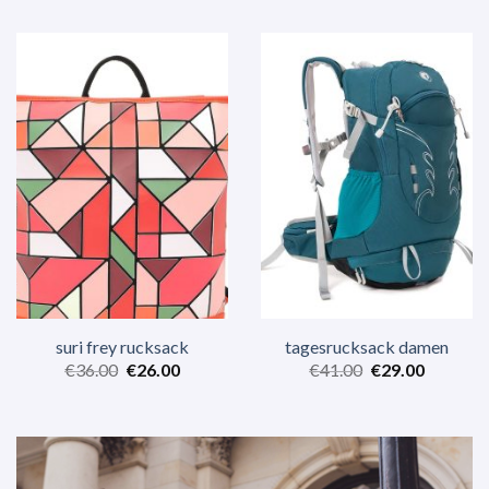
suri frey rucksack
tagesrucksack damen
€
36.00
€
26.00
€
41.00
€
29.00