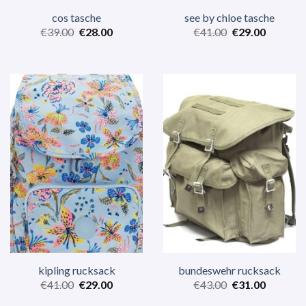
cos tasche
see by chloe tasche
€
39.00
€
28.00
€
41.00
€
29.00
kipling rucksack
bundeswehr rucksack
€
41.00
€
29.00
€
43.00
€
31.00