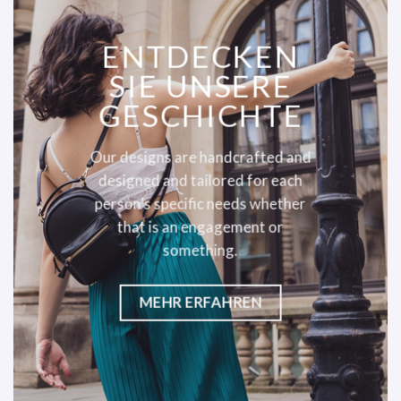
ENTDECKEN
SIE UNSERE
GESCHICHTE
Our designs are handcrafted and
designed and tailored for each
person’s specific needs whether
that is an engagement or
something.
MEHR ERFAHREN