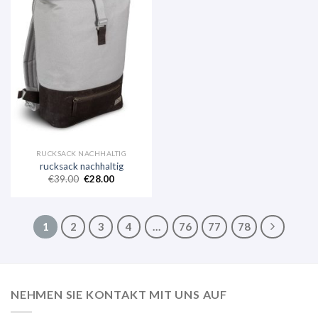
RUCKSACK NACHHALTIG
rucksack nachhaltig
€
39.00
€
28.00
1
2
3
4
…
76
77
78
NEHMEN SIE KONTAKT MIT UNS AUF