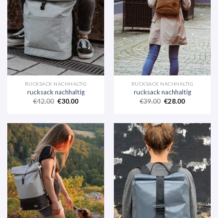
RUCKSACK NACHHALTIG
RUCKSACK NACHHALTIG
rucksack nachhaltig
rucksack nachhaltig
€
42.00
€
30.00
€
39.00
€
28.00