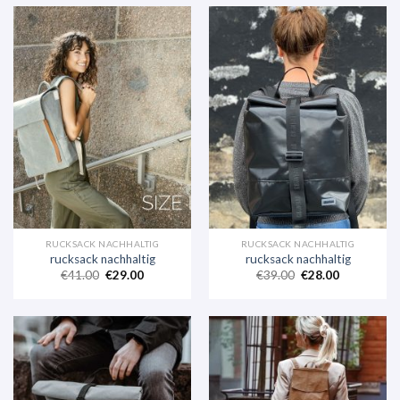
RUCKSACK NACHHALTIG
RUCKSACK NACHHALTIG
rucksack nachhaltig
rucksack nachhaltig
€
41.00
€
29.00
€
39.00
€
28.00