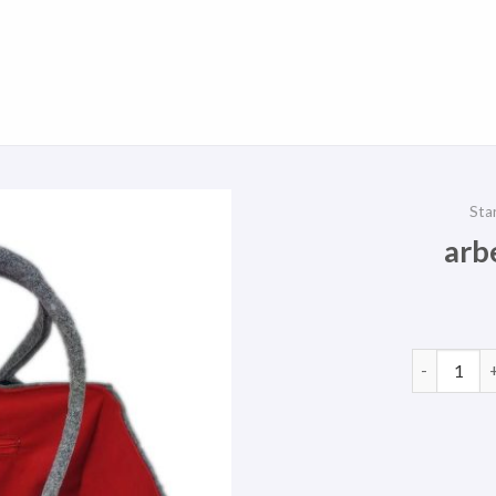
Sta
arb
arbeitstas