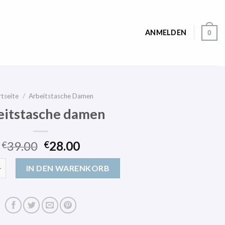
ANMELDEN
0
rtseite
/
Arbeitstasche Damen
eitstasche damen
39.00
28.00
€
€
che damen Menge
IN DEN WARENKORB