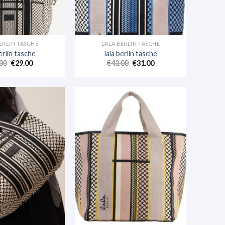
ERLIN TASCHE
LALA BERLIN TASCHE
berlin tasche
lala berlin tasche
.00
€
29.00
€
43.00
€
31.00