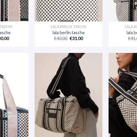
 TASCHE
LALA BERLIN TASCHE
LALA B
tasche
lala berlin tasche
lala 
30.00
€
43.00
€
31.00
€
41