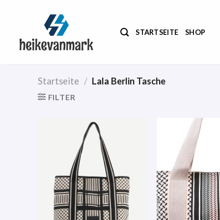
Zum
Inhalt
springen
STARTSEITE
SHOP
Startseite
/
Lala Berlin Tasche
FILTER