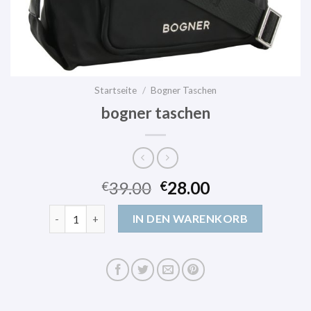
Startseite
/
Bogner Taschen
bogner taschen
39.00
28.00
€
€
bogner taschen Menge
IN DEN WARENKORB