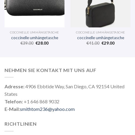
COCCINELLE UMHÄNGETASCHE
COCCINELLE UMHÄNGETASCHE
coccinelle umhängetasche
coccinelle umhängetasche
€
39.00
€
28.00
€
41.00
€
29.00
NEHMEN SIE KONTAKT MIT UNS AUF
Adresse:
4906 Ebbtide Way, San Diego, CA 92154 United
States
Telefon:
+1 646 868 9032
E-Mail:
smithtom236@yahoo.com
RICHTLINIEN