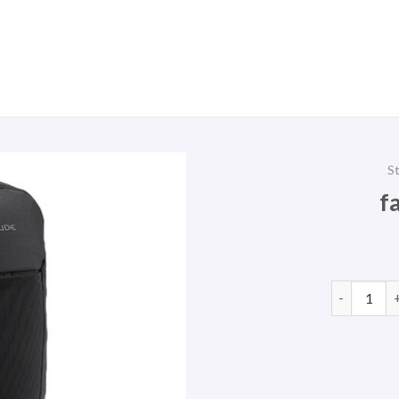
St
f
fahrrad ru