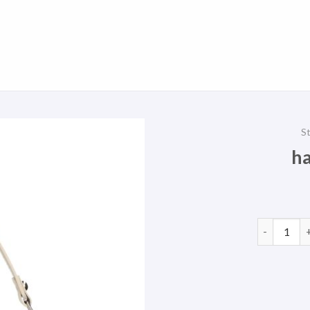
St
ha
handtasche