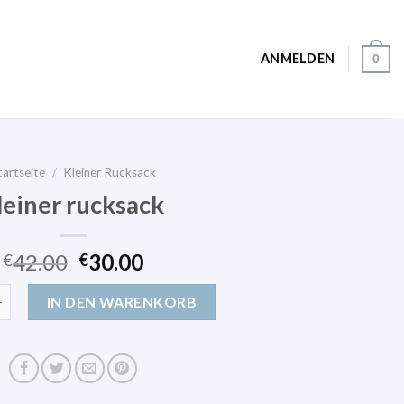
ANMELDEN
0
tartseite
/
Kleiner Rucksack
leiner rucksack
42.00
30.00
€
€
cksack Menge
IN DEN WARENKORB