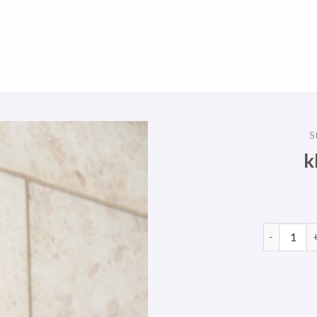
S
k
kleiner ru