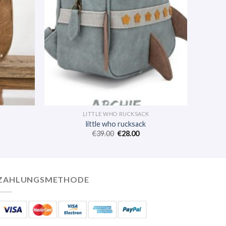
LITTLE WHO RUCKSACK
little who rucksack
€
39.00
€
28.00
ZAHLUNGSMETHODE