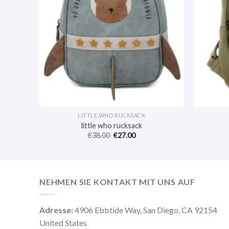
LITTLE WHO RUCKSACK
little who rucksack
€
38.00
€
27.00
NEHMEN SIE KONTAKT MIT UNS AUF
Adresse:
4906 Ebbtide Way, San Diego, CA 92154
United States