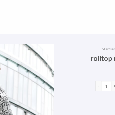
Startsei
rolltop
rolltop ru