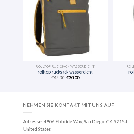
HT
ROLLTOP RUCKSACK WASSERDICHT
ROL
ht
rolltop rucksack wasserdicht
ro
€
42.00
€
30.00
NEHMEN SIE KONTAKT MIT UNS AUF
Adresse:
4906 Ebbtide Way, San Diego, CA 92154
United States