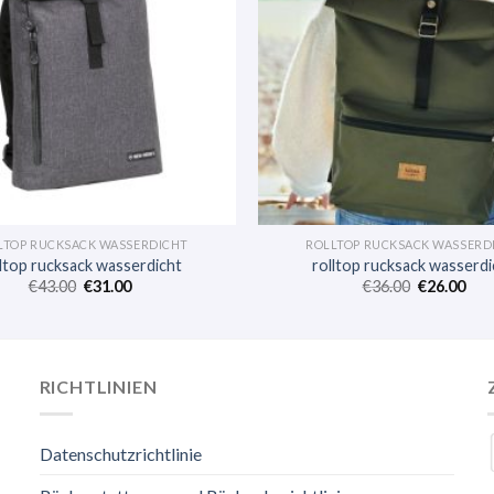
LTOP RUCKSACK WASSERDICHT
ROLLTOP RUCKSACK WASSERD
lltop rucksack wasserdicht
rolltop rucksack wasserdi
€
43.00
€
31.00
€
36.00
€
26.00
RICHTLINIEN
Datenschutzrichtlinie