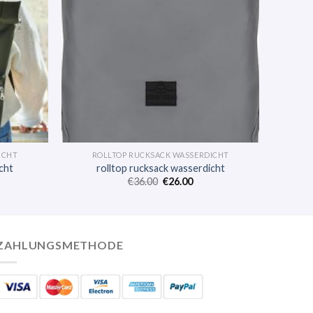
ICHT
ROLLTOP RUCKSACK WASSERDICHT
cht
rolltop rucksack wasserdicht
€
36.00
€
26.00
ZAHLUNGSMETHODE