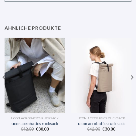
ÄHNLICHE PRODUKTE
UCON ACROBATICS RUCKSACK
UCON ACROBATICS RUCKSACK
ucon acrobatics rucksack
ucon acrobatics rucksack
€
42.00
€
30.00
€
42.00
€
30.00