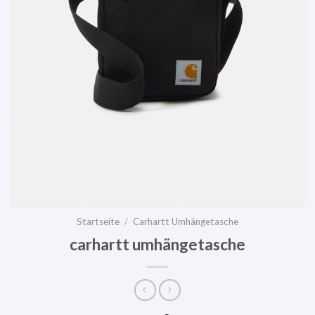
Startseite
/
Carhartt Umhängetasche
carhartt umhängetasche