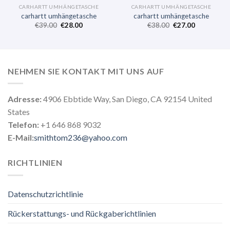
CARHARTT UMHÄNGETASCHE
CARHARTT UMHÄNGETASCHE
carhartt umhängetasche
carhartt umhängetasche
€
39.00
€
28.00
€
38.00
€
27.00
NEHMEN SIE KONTAKT MIT UNS AUF
Adresse:
4906 Ebbtide Way, San Diego, CA 92154 United
States
Telefon:
+1 646 868 9032
E-Mail:
smithtom236@yahoo.com
RICHTLINIEN
Datenschutzrichtlinie
Rückerstattungs- und Rückgaberichtlinien