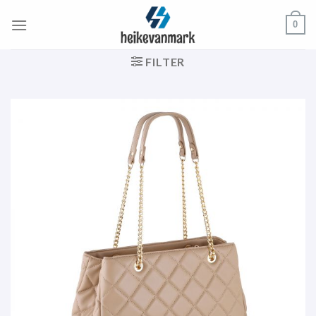
Zum
0
Inhalt
springen
FILTER