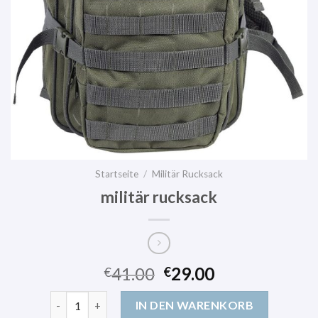
Startseite
/
Militär Rucksack
militär rucksack
41.00
29.00
€
€
militär rucksack Menge
IN DEN WARENKORB