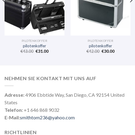
PILOTENKOFFER
PILOTENKOFFER
pilotenkoffer
pilotenkoffer
€
43.00
€
31.00
€
42.00
€
30.00
NEHMEN SIE KONTAKT MIT UNS AUF
Adresse:
4906 Ebbtide Way, San Diego, CA 92154 United
States
Telefon:
+1 646 868 9032
E-Mail:
smithtom236@yahoo.com
RICHTLINIEN