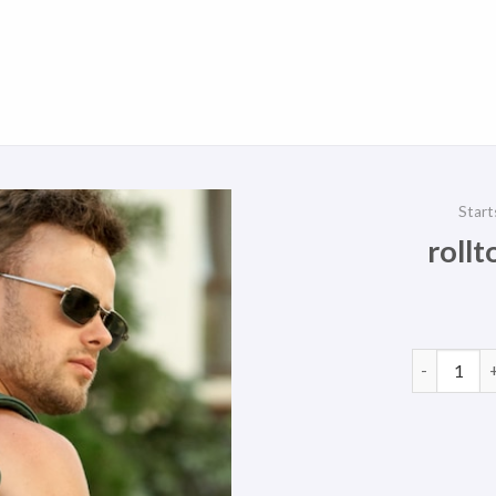
Start
rollt
rolltop ru