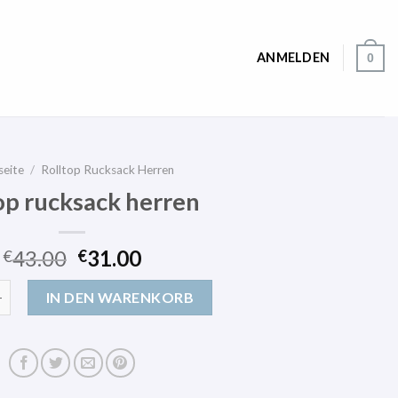
ANMELDEN
0
seite
/
Rolltop Rucksack Herren
op rucksack herren
43.00
31.00
€
€
cksack herren Menge
IN DEN WARENKORB